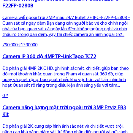
F22FP-0280B
Camera wifi ngoài trời 2MP màu 24/7 Bullet 2E IPC-F22FP-0280B –
Quan sát cả ngày đêm Bạn đang cần người bảo vệ cho chính ngôi
nhà của bạn, quan sát cả ngày lẫn đêm không ngừng nghỉ và nhìn
thấu rõ trong ban đêm, vậy thì chiếc camera an ninh ngoài trờ...
790.000 ₫
1390000
Camera IP 360 độ 4MP TP-Link Tapo TC72
Độ phân giải 4MP 2K QHD, ghi hình sắc nét, chi tiết, giúp bạn theo
dõi mọi khoảnh khắc quan trọng Phạm vi quan sát 360 độ, giúp
quay và quét rộng, bao quát nhiều khu vực hơn với tầm nhìn linh
hoạt Quan sát rõ ràng trong điều kiện ánh sáng yếu với tầm...
0 ₫
Camera năng lượng mặt trời ngoài trời 3MP Ezviz EB3
Kit
Độ phân giải 2K, cung cấp hình ảnh sắc nét và chi tiết vượt trội,
nâng cao khả năng giám sát Tự động nhận diện người và gửi cảnh