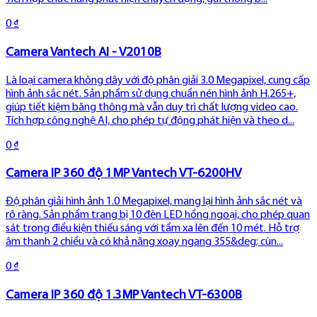
0 ₫
Camera Vantech AI - V2010B
Là loại camera không dây với độ phân giải 3.0 Megapixel, cung cấp
hình ảnh sắc nét. Sản phẩm sử dụng chuẩn nén hình ảnh H.265+,
giúp tiết kiệm băng thông mà vẫn duy trì chất lượng video cao.
Tích hợp công nghệ AI, cho phép tự động phát hiện và theo d...
0 ₫
Camera IP 360 độ 1MP Vantech VT-6200HV
Độ phân giải hình ảnh 1.0 Megapixel, mang lại hình ảnh sắc nét và
rõ ràng. Sản phẩm trang bị 10 đèn LED hồng ngoại, cho phép quan
sát trong điều kiện thiếu sáng với tầm xa lên đến 10 mét. Hỗ trợ
âm thanh 2 chiều và có khả năng xoay ngang 355&deg; cùn...
0 ₫
Camera IP 360 độ 1.3MP Vantech VT-6300B