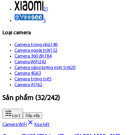
21
5
Loại camera
Camera trong nhà
146
Camera ngoài trời
132
Camera 360 độ
184
Camera WiFi
242
Camera năng lượng mặt trời
20
Camera 4G
63
Camera trông trẻ
5
Camera AI
162
Sản phẩm
(
32
/
242
)
Lọc
1
Sắp xếp
Camera WiFi
Xóa hết