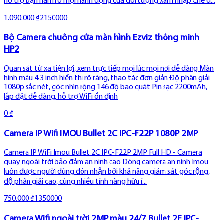
hỗ trợ bạn nắm rõ mọi hành động của đối tượng xâm nhập Chế đ...
1.090.000 ₫
2150000
Bộ Camera chuông cửa màn hình Ezviz thông minh
HP2
Quan sát từ xa tiện lợi, xem trực tiếp mọi lúc mọi nơi dễ dàng Màn
hình màu 4.3 inch hiển thị rõ ràng, thao tác đơn giản Độ phân giải
1080p sắc nét, góc nhìn rộng 146 độ bao quát Pin sạc 2200mAh,
lắp đặt dễ dàng, hỗ trợ WiFi ổn định
0 ₫
Camera IP Wifi IMOU Bullet 2C IPC-F22P 1080P 2MP
Camera IP WiFi Imou Bullet 2C IPC-F22P 2MP Full HD - Camera
quay ngoài trời bảo đảm an ninh cao Dòng camera an ninh Imou
luôn được người dùng đón nhận bởi khả năng giám sát góc rộng,
độ phân giải cao, cùng nhiều tính năng hữu í...
750.000 ₫
1350000
Camera Wifi ngoài trời 2MP màu 24/7 Bullet 2E IPC-