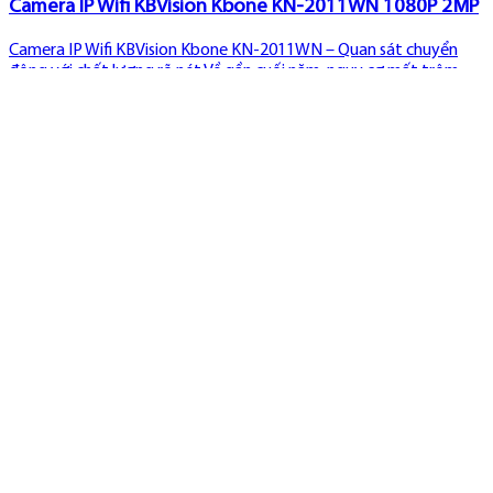
Camera IP Wifi KBVision Kbone KN-2011WN 1080P 2MP
Camera IP Wifi KBVision Kbone KN-2011WN – Quan sát chuyển
động với chất lượng rõ nét Về gần cuối năm, nguy cơ mất trộm
ngày càng tăng cao. Thế nên nhà nhà đều mua sắm cho mình ít
nhất một cái camera để quan sát mọi hoạt động trong nhà hay
cửa hàng, đ...
520.000 ₫
1490000
Camera IP ngoài trời 360 độ 3MP Eufy Floodlight
Camera E30
Giám sát 360 độ toàn diện, phạm vi bao phủ toàn bộ tài sản, cho
phép tuần tra tự động Tích hợp công nghệ AI để phát hiện và
theo dõi chuyển động của con người và phương tiện Ghi lại mọi chi
tiết với độ phân giải sắc nét HD 2K, cùng đèn pha LED 2.000 ...
0 ₫
Camera IP 3MP Botslab C201 2K
Độ phân giải 3.0MP và góc nhìn cố định 130 độ đảm bảo không bỏ