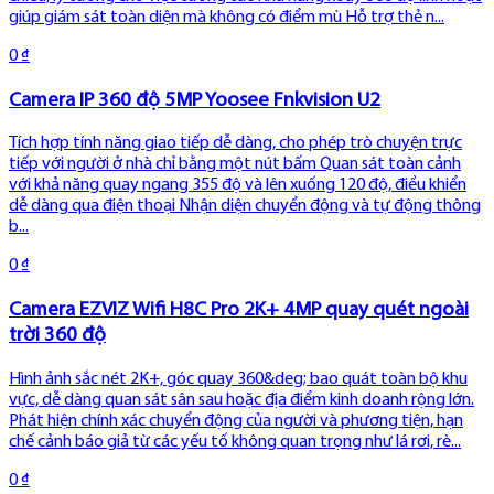
giúp giám sát toàn diện mà không có điểm mù Hỗ trợ thẻ n...
0 ₫
Camera IP 360 độ 5MP Yoosee Fnkvision U2
Tích hợp tính năng giao tiếp dễ dàng, cho phép trò chuyện trực
tiếp với người ở nhà chỉ bằng một nút bấm Quan sát toàn cảnh
với khả năng quay ngang 355 độ và lên xuống 120 độ, điều khiển
dễ dàng qua điện thoại Nhận diện chuyển động và tự động thông
b...
0 ₫
Camera EZVIZ Wifi H8C Pro 2K+ 4MP quay quét ngoài
trời 360 độ
Hình ảnh sắc nét 2K+, góc quay 360&deg; bao quát toàn bộ khu
vực, dễ dàng quan sát sân sau hoặc địa điểm kinh doanh rộng lớn.
Phát hiện chính xác chuyển động của người và phương tiện, hạn
chế cảnh báo giả từ các yếu tố không quan trọng như lá rơi, rè...
0 ₫