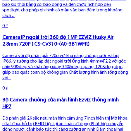
báo kịp thời bằng còi báo động và đèn chớp Tích hợp đèn
spotlight cho phép ghi hình có màu vào ban đêm trong khoảng
cách ...
0 ₫
Camera IP ngoài trời 360 độ 1MP EZVIZ Husky Air
2.8mm 720P ( CS-CV310-(A0-3B1WFR)
Camera với độ phân giải 720p với khả năng chống nước và bụi
IP66, lý tưởng cho lắp đặt ngoài trời Ống kính 4mm@F2.2 với góc
nhìn 90&deg; và khả năng xoay 340&deg; ngang, 120&deg; dọc,
giúp bao quát toàn bộ không gian Chất lượng hình ảnh sống động
với...
0 ₫
Bộ Camera chuông cửa màn hình Ezviz thông minh
HP7
Độ phân giải 2K sắc nét, màn hình cảm ứng 7 inch hiển thị Mở khóa
cửa từ xa, hỗ trợ RFID tiện lợi an toàn sử dụng Phát hiện chuyển
động người, cảnh báo tức thì tăng cường an ninh Đàm thoại hai