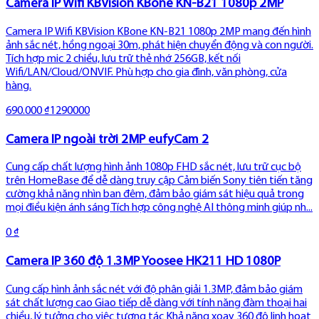
Camera IP Wifi KBVision KBone KN-B21 1080p 2MP
Camera IP Wifi KBVision KBone KN-B21 1080p 2MP mang đến hình
ảnh sắc nét, hồng ngoại 30m, phát hiện chuyển động và con người.
Tích hợp mic 2 chiều, lưu trữ thẻ nhớ 256GB, kết nối
Wifi/LAN/Cloud/ONVIF. Phù hợp cho gia đình, văn phòng, cửa
hàng.
690.000 ₫
1290000
Camera IP ngoài trời 2MP eufyCam 2
Cung cấp chất lượng hình ảnh 1080p FHD sắc nét, lưu trữ cục bộ
trên HomeBase để dễ dàng truy cập Cảm biến Sony tiên tiến tăng
cường khả năng nhìn ban đêm, đảm bảo giám sát hiệu quả trong
mọi điều kiện ánh sáng Tích hợp công nghệ AI thông minh giúp nh...
0 ₫
Camera IP 360 độ 1.3MP Yoosee HK211 HD 1080P
Cung cấp hình ảnh sắc nét với độ phân giải 1.3MP, đảm bảo giám
sát chất lượng cao Giao tiếp dễ dàng với tính năng đàm thoại hai
chiều, lý tưởng cho việc tương tác Khả năng xoay 360 độ linh hoạt