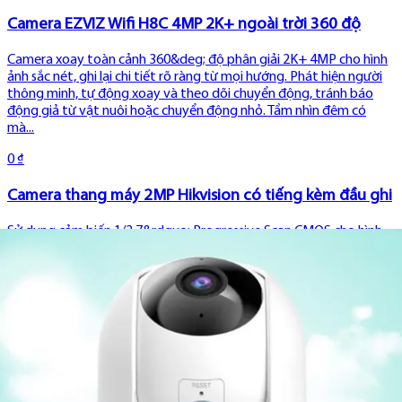
Camera EZVIZ Wifi H8C 4MP 2K+ ngoài trời 360 độ
Camera xoay toàn cảnh 360&deg; độ phân giải 2K+ 4MP cho hình
ảnh sắc nét, ghi lại chi tiết rõ ràng từ mọi hướng. Phát hiện người
thông minh, tự động xoay và theo dõi chuyển động, tránh báo
động giả từ vật nuôi hoặc chuyển động nhỏ. Tầm nhìn đêm có
mà...
0 ₫
Camera thang máy 2MP Hikvision có tiếng kèm đầu ghi
Sử dụng cảm biến 1/2.7&rdquo; Progressive Scan CMOS cho hình
ảnh sắc nét Hỗ trợ chuẩn nén H.265, H.264 với độ phân giải lên đến
1920 x 1080 @ 25fps Thiết kế chịu nước và bụi tiêu chuẩn IP67, IK10
bảo vệ camera khỏi các yếu tố môi trường Hỗ trợ thu âm...
0 ₫
Camera thang máy 2MP Dahua có tiếng
Camera thang máy dạng Dome, dễ lắp đặt và phù hợp với mọi