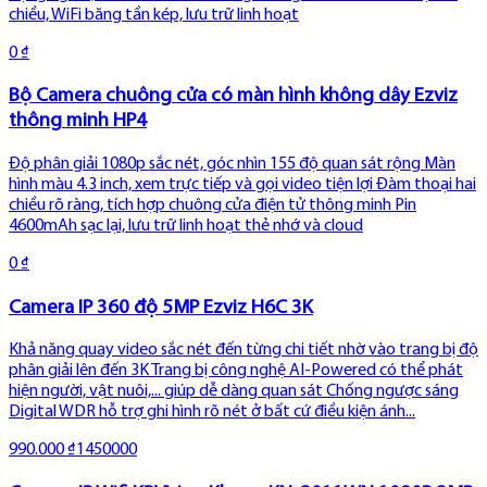
chiều, WiFi băng tần kép, lưu trữ linh hoạt
0 ₫
Bộ Camera chuông cửa có màn hình không dây Ezviz
thông minh HP4
Độ phân giải 1080p sắc nét, góc nhìn 155 độ quan sát rộng Màn
hình màu 4.3 inch, xem trực tiếp và gọi video tiện lợi Đàm thoại hai
chiều rõ ràng, tích hợp chuông cửa điện tử thông minh Pin
4600mAh sạc lại, lưu trữ linh hoạt thẻ nhớ và cloud
0 ₫
Camera IP 360 độ 5MP Ezviz H6C 3K
Khả năng quay video sắc nét đến từng chi tiết nhờ vào trang bị độ
phân giải lên đến 3K Trang bị công nghệ AI-Powered có thể phát
hiện người, vật nuôi,... giúp dễ dàng quan sát Chống ngược sáng
Digital WDR hỗ trợ ghi hình rõ nét ở bất cứ điều kiện ánh...
990.000 ₫
1450000