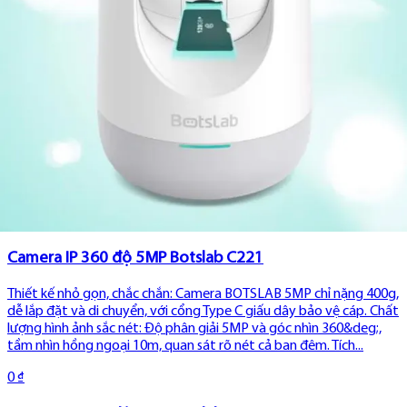
không gian Hoạt động 24/24, đảm bảo giám sát liên tục mọi hoạt
động trong thang máy Ống kính rộng 3.6mm, ghi lại toàn bộ hình
ảnh, mang lại cái nhìn bao quát và chi tiết Ghi hình hồng ngoại ba...
0 ₫
Camera IP Ngoài Trời 2MP Botslab W302 Dual Camera
Camera chỉ nặng 0.7 kg, vỏ ngoài nhựa cứng bền bỉ, chống nước,
bụi bẩn và chịu nhiệt tốt từ -20&deg;C đến 60&deg;C. Độ phân
giải 2 MP cho hình ảnh chân thực, quan sát góc rộng 170 độ, tầm
nhìn đêm lên đến 20 m. Nhận diện chuyển động người và vật, hỗ ...
0 ₫
Camera IP 360 độ 5MP Botslab C221
Thiết kế nhỏ gọn, chắc chắn: Camera BOTSLAB 5MP chỉ nặng 400g,
dễ lắp đặt và di chuyển, với cổng Type C giấu dây bảo vệ cáp. Chất
lượng hình ảnh sắc nét: Độ phân giải 5MP và góc nhìn 360&deg;,
tầm nhìn hồng ngoại 10m, quan sát rõ nét cả ban đêm. Tích...
0 ₫