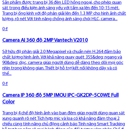
Sản phẩm được trang bị 36 đèn LED hồng ngoại, cho phép quan
sát trong điều kiện ánh sáng yếu với tầm xa lên đến 10-15 mét.
Trang bị ống kính với độ phân giải lên đến 1.3 MP cho hình ảnh chất
lượng, rõ nét Với tính năng chống ánh sáng chói HLC, camera...
0 ₫
Camera AI 360 độ 2MP Vantech V2010
Sở hữu độ phân giải 2.0 Megapixel và chuẩn nén H.264 đảm bảo
chất lượng hình ảnh. Với khả năng quay quét 355&deg; ngang và
90&deg; dọc, camera giúp người dùng dễ dàng theo dõi mọi góc
nhìn trong không gian. Thiết bị hỗ trợ kết nối không dây và có
thể...
0 ₫
Camera IP 360 độ 5MP IMOU IPC-GK2DP-5C0WE Full
Color
Trang bị 4 chế độ hình ảnh vào ban đêm giúp người dùng quan sát
xung quanh rõ nét Tích hợp mic và loa có khả năng đàm thoại 2
chiều cùng tính năng chủ động cảnh báo Tính năng Smart Tracking