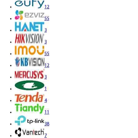
12
55
3
3
55
12
3
1
4
11
38
7