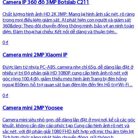
Camera IP 360 độ 3MP Botslab C211
Chất lượng hình ảnh HD 2K 3MP: Mang lại hình ảnh sắc nét, rõ ràng
trong mọi điều kiện giám sát. AI phát hiện con người và giám sát
360&deg;: Theo dõi chuyển động thông minh, bảo vệ an ninh toàn
diện. Đàm thoại hai chiều: Kết nối dễ dàng và thuận tiện...
0 ₫
Camera mini 2MP Xiaomi IP
Được làm từ nhựa PC-ABS, camera nhẹ chỉ 65g, dễ dàng lắp đặt ở
nhiều vị trí Độ phân giải HD 1080P, cung cấp hình ảnh rõ nét với
góc rộng 100.4 độ, giảm thiểu méo hình ảnh Trang bị đèn hồng
ngoại 850nm, hỗ trợ quan sát ban đêm lên đến 9m Hỗ trợ Wi-Fi ...
0 ₫
Camera mini 2MP Yoosee
Camera mini siêu nhỏ gọn, dễ dàng lắp đặt ở mọi nơi, kể cả các góc
khuất, không cần dây cáp phức tạp Cung cấp hình ảnh rõ nét và
sắc nét, với độ phân giải 1080 FHD, kết hợp với mic thu âm tiện lợi
Tích hợp chức năng phát hiện chuyển động, gửi thông b...