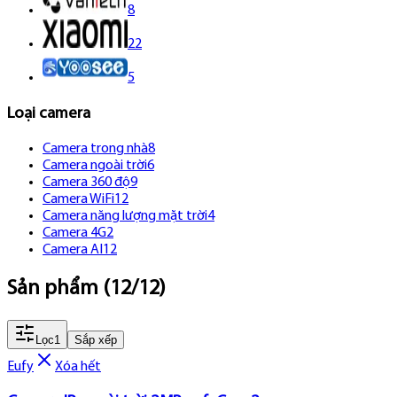
8
22
5
Loại camera
Camera trong nhà
8
Camera ngoài trời
6
Camera 360 độ
9
Camera WiFi
12
Camera năng lượng mặt trời
4
Camera 4G
2
Camera AI
12
Sản phẩm
(
12
/
12
)
Lọc
1
Sắp xếp
Eufy
Xóa hết