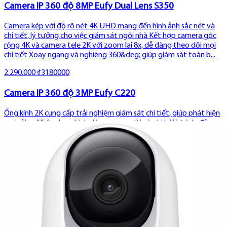
Camera IP 360 độ 8MP Eufy Dual Lens S350
Camera kép với độ rõ nét 4K UHD mang đến hình ảnh sắc nét và
chi tiết, lý tưởng cho việc giám sát ngôi nhà Kết hợp camera góc
rộng 4K và camera tele 2K với zoom lai 8x, dễ dàng theo dõi mọi
chi tiết Xoay ngang và nghiêng 360&deg; giúp giám sát toàn b...
2.290.000 ₫
3180000
Camera IP 360 độ 3MP Eufy C220
Ống kính 2K cung cấp trải nghiệm giám sát chi tiết, giúp phát hiện
mọi rủi ro Nhận dạng hình dáng con người và ghi lại lộ trình, đảm
bảo mọi hoạt động đều trong tầm nhìn Khả năng quay ngang và
nghiêng 360&deg; giúp quan sát toàn bộ không gian mà khôn...
690.000 ₫
780000
Camera IP Wifi Eufy Indoor T8410 360 2K
Camera quay Video Độ Nét Cao: Ghi lại mọi chi tiết ở độ phân giải
2K (2304×1296) rõ nét Quay và Quét: 360º theo chiều ngang và
96º theo chiều dọc Chế Độ Quan Sát Ban Đêm Nâng Ca: cung cấp