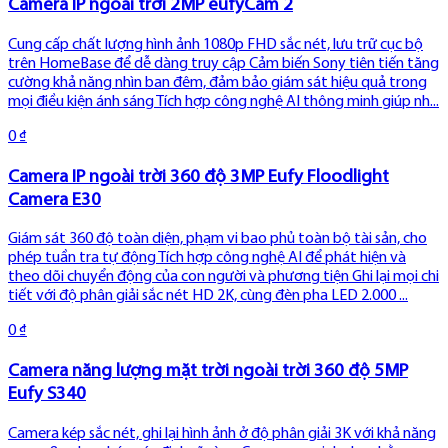
Camera IP ngoài trời 2MP eufyCam 2
Cung cấp chất lượng hình ảnh 1080p FHD sắc nét, lưu trữ cục bộ
trên HomeBase để dễ dàng truy cập Cảm biến Sony tiên tiến tăng
cường khả năng nhìn ban đêm, đảm bảo giám sát hiệu quả trong
mọi điều kiện ánh sáng Tích hợp công nghệ AI thông minh giúp nh...
0 ₫
Camera IP ngoài trời 360 độ 3MP Eufy Floodlight
Camera E30
Giám sát 360 độ toàn diện, phạm vi bao phủ toàn bộ tài sản, cho
phép tuần tra tự động Tích hợp công nghệ AI để phát hiện và
theo dõi chuyển động của con người và phương tiện Ghi lại mọi chi
tiết với độ phân giải sắc nét HD 2K, cùng đèn pha LED 2.000 ...
0 ₫
Camera năng lượng mặt trời ngoài trời 360 độ 5MP
Eufy S340
Camera kép sắc nét, ghi lại hình ảnh ở độ phân giải 3K với khả năng