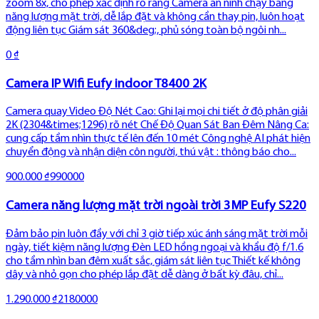
zoom 8x, cho phép xác định rõ ràng Camera an ninh chạy bằng
năng lượng mặt trời, dễ lắp đặt và không cần thay pin, luôn hoạt
động liên tục Giám sát 360&deg;, phủ sóng toàn bộ ngôi nh...
0 ₫
Camera IP Wifi Eufy indoor T8400 2K
Camera quay Video Độ Nét Cao: Ghi lại mọi chi tiết ở độ phân giải
2K (2304&times;1296) rõ nét Chế Độ Quan Sát Ban Đêm Nâng Ca:
cung cấp tầm nhìn thực tế lên đến 10 mét Công nghệ AI phát hiện
chuyển động và nhận diện côn người, thú vật : thông báo cho...
900.000 ₫
990000
Camera năng lượng mặt trời ngoài trời 3MP Eufy S220
Đảm bảo pin luôn đầy với chỉ 3 giờ tiếp xúc ánh sáng mặt trời mỗi
ngày, tiết kiệm năng lượng Đèn LED hồng ngoại và khẩu độ f/1.6
cho tầm nhìn ban đêm xuất sắc, giám sát liên tục Thiết kế không
dây và nhỏ gọn cho phép lắp đặt dễ dàng ở bất kỳ đâu, chỉ...
1.290.000 ₫
2180000