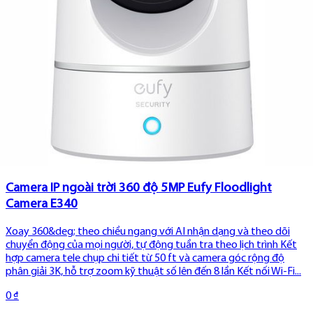
tầm nhìn thực tế lên đến 10 mét Công nghệ AI phát hiện chuyển ...
1.090.000 ₫
1190000
Camera IP 360 độ 2MP Eufy C210
Khả năng quay ngang và nghiêng 360&deg;, giám sát toàn diện,
giúp quan sát mọi góc độ mà không có điểm mù Độ phân giải HD
1080p giúp mang lại cảnh quay sắc nét, cho phép bạn nhận diện
mọi chi tiết Nhận dạng và theo dõi người, kể cả trẻ em, đảm bảo
mọ...
699.000 ₫
799000
Camera IP ngoài trời 360 độ 5MP Eufy Floodlight
Camera E340
Xoay 360&deg; theo chiều ngang với AI nhận dạng và theo dõi
chuyển động của mọi người, tự động tuần tra theo lịch trình Kết
hợp camera tele chụp chi tiết từ 50 ft và camera góc rộng độ
phân giải 3K, hỗ trợ zoom kỹ thuật số lên đến 8 lần Kết nối Wi-Fi...
0 ₫