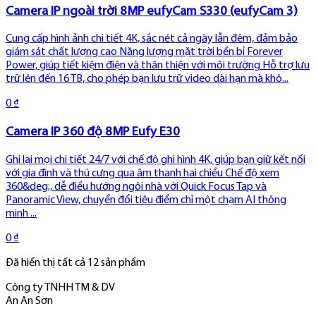
Camera IP ngoài trời 8MP eufyCam S330 (eufyCam 3)
Cung cấp hình ảnh chi tiết 4K, sắc nét cả ngày lẫn đêm, đảm bảo
giám sát chất lượng cao Năng lượng mặt trời bền bỉ Forever
Power, giúp tiết kiệm điện và thân thiện với môi trường Hỗ trợ lưu
trữ lên đến 16 TB, cho phép bạn lưu trữ video dài hạn mà khô...
0 ₫
Camera IP 360 độ 8MP Eufy E30
Ghi lại mọi chi tiết 24/7 với chế độ ghi hình 4K, giúp bạn giữ kết nối
với gia đình và thú cưng qua âm thanh hai chiều Chế độ xem
360&deg;, dễ điều hướng ngôi nhà với Quick Focus Tap và
Panoramic View, chuyển đổi tiêu điểm chỉ một chạm AI thông
minh ...
0 ₫
Đã hiển thị tất cả
12
sản phẩm
Công ty TNHH TM & DV
An An Sơn