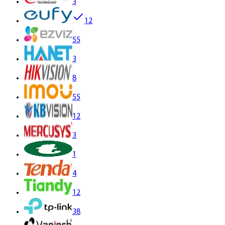
3
12
55
3
8
55
12
3
1
4
12
38