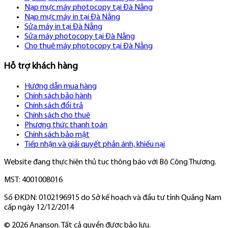
Nạp mực máy photocopy tại Đà Nẵng
Nạp mực máy in tại Đà Nẵng
Sửa máy in tại Đà Nẵng
Sửa máy photocopy tại Đà Nẵng
Cho thuê máy photocopy tại Đà Nẵng
Hỗ trợ khách hàng
Hướng dẫn mua hàng
Chính sách bảo hành
Chính sách đổi trả
Chính sách cho thuê
Phương thức thanh toán
Chính sách bảo mật
Tiếp nhận và giải quyết phản ánh, khiếu nại
Website đang thực hiện thủ tục thông báo với Bộ Công Thương.
MST: 4001008016
Số ĐKDN: 0102196915 do Sở kế hoạch và đầu tư tỉnh Quảng Nam
cấp ngày 12/12/2014
©
2026
Ananson. Tất cả quyền được bảo lưu.