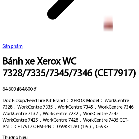
Sản phẩm
Bánh xe Xerox WC
7328/7335/7345/7346 (CET7917)
84.800 ₫
84.800 đ
Doc Pickup/Feed Tire Kit Brand： XEROX Model： WorkCentre
7328，WorkCentre 7335，WorkCentre 7345，WorkCentre 7346
WorkCentre 7132，WorkCentre 7232，WorkCentre 7242
WorkCentre 7425，WorkCentre 7428，WorkCentre 7435 CET-
PN： CET7917 OEM-PN： 059K31281 (1Pc)，059K3...
Thương hiệu: