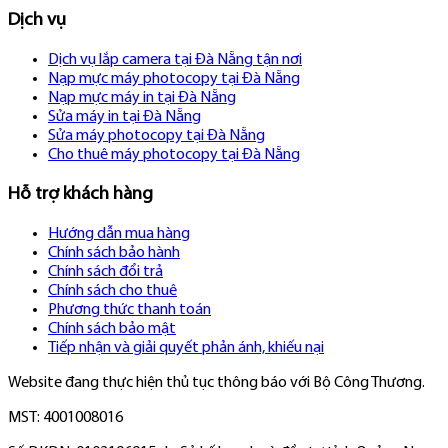
Dịch vụ
Dịch vụ lắp camera tại Đà Nẵng tận nơi
Nạp mực máy photocopy tại Đà Nẵng
Nạp mực máy in tại Đà Nẵng
Sửa máy in tại Đà Nẵng
Sửa máy photocopy tại Đà Nẵng
Cho thuê máy photocopy tại Đà Nẵng
Hỗ trợ khách hàng
Hướng dẫn mua hàng
Chính sách bảo hành
Chính sách đổi trả
Chính sách cho thuê
Phương thức thanh toán
Chính sách bảo mật
Tiếp nhận và giải quyết phản ánh, khiếu nại
Website đang thực hiện thủ tục thông báo với Bộ Công Thương.
MST: 4001008016