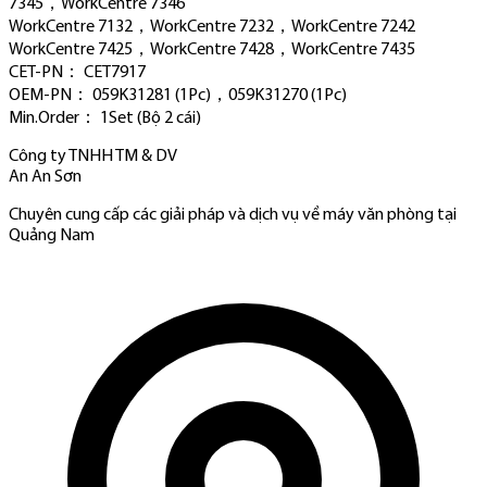
7345，WorkCentre 7346
WorkCentre 7132，WorkCentre 7232，WorkCentre 7242
WorkCentre 7425，WorkCentre 7428，WorkCentre 7435
CET-PN： CET7917
OEM-PN： 059K31281 (1Pc)，059K31270 (1Pc)
Min.Order： 1Set (Bộ 2 cái)
Công ty TNHH TM & DV
An An Sơn
Chuyên cung cấp các giải pháp và dịch vụ về máy văn phòng tại
Quảng Nam