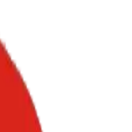
và bền bỉ.