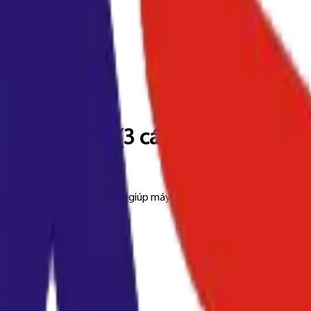
8 / 368 / 458 (3 cái/bộ) CET351017
3 cái/bộ), linh kiện thay thế giúp máy photocopy hoạt động ổn định 