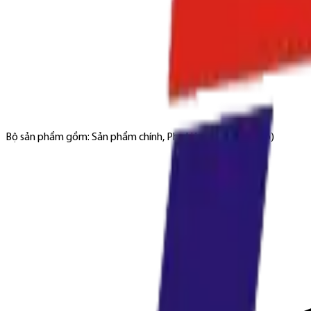
Bộ sản phẩm gồm: Sản phẩm chính, Phụ kiện đi kèm (nếu có)