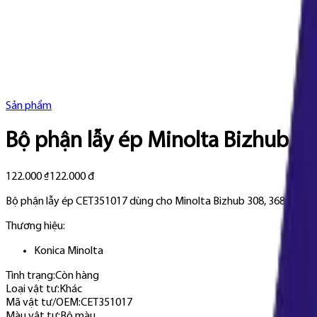
Sản phẩm
Bộ phận lẫy ép Minolta Bizhub 30
122.000 ₫
122.000 đ
Bộ phận lẫy ép CET351017 dùng cho Minolta Bizhub 308, 368 và 458 (
Thương hiệu:
Konica Minolta
Tình trạng:
Còn hàng
Loại vật tư
:
Khác
Mã vật tư/OEM
:
CET351017
Màu vật tư
:
Bộ màu