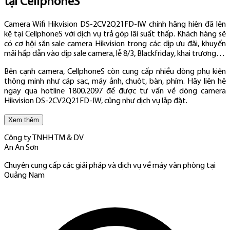
tại CellphoneS
Camera Wifi Hikvision DS-2CV2Q21FD-IW chính hãng hiện đã lên
kệ tại CellphoneS với dịch vụ trả góp lãi suất thấp. Khách hàng sẽ
có cơ hội săn sale camera Hikvision trong các dịp ưu đãi, khuyến
mãi hấp dẫn vào dịp sale camera, lễ 8/3, Blackfriday, khai trương…
Bên cạnh camera, CellphoneS còn cung cấp nhiều dòng phụ kiện
thông minh như cáp sạc, máy ảnh, chuột, bàn, phím. Hãy liên hệ
ngay qua hotline 1800.2097 để được tư vấn về dòng camera
Hikvision DS-2CV2Q21FD-IW, cũng như dịch vụ lắp đặt.
Xem thêm
Công ty TNHH TM & DV
An An Sơn
Chuyên cung cấp các giải pháp và dịch vụ về máy văn phòng tại
Quảng Nam