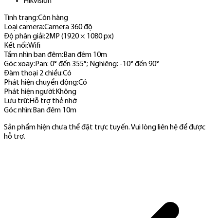
Hikvision
Tình trạng:
Còn hàng
Loại camera
:
Camera 360 độ
Độ phân giải
:
2MP (1920 × 1080 px)
Kết nối
:
Wifi
Tầm nhìn ban đêm
:
Ban đêm 10m
Góc xoay
:
Pan: 0° đến 355°; Nghiêng: -10° đến 90°
Đàm thoại 2 chiều
:
Có
Phát hiện chuyển động
:
Có
Phát hiện người
:
Không
Lưu trữ
:
Hỗ trợ thẻ nhớ
Góc nhìn
:
Ban đêm 10m
Sản phẩm hiện chưa thể đặt trực tuyến. Vui lòng liên hệ để được
hỗ trợ.