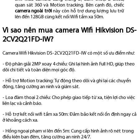
quan sát 360 và Motion tracking. Bên cạnh đó, chiếc
camera ngoài trời
này còn hỗ trợ dung lượng lưu trữ
lên đến 128GB cùng kết nối Wifi tầm xa 50m.
Vì sao nên mua camera Wifi Hikvision DS-
2CV2Q21FD-IW?
Camera Wifi Hikvision DS-2CV2Q21FD-IW có một số ưu điểm như:
- Độ phân giải 2MP xoay 4 chiều: Ghi lại hình ảnh Full HD, giúp theo
dõi chi tiết và toàn diện mọi góc độ.
- Hỗ trợ Motion tracking: Tự động theo dõi và ghi lại các chuyển
động, tăng cường an ninh và giám sát.
- Loa đàm thoại 2 chiều: Cho phép giao tiếp từ xa, tiện lợi cho việc
liên lạc và cảnh báo.
- Hỗ trợ kết nối wifi tầm xa 50m: Đảm bảo kết nối ổn định ngay cả
ở khoảng cách xa.
- Hồng ngoại phạm vi lên đến 5m: Cung cấp hình ảnh rõ nét trong
điều kiện ban đêm, tăng cường an ninh 24/7.