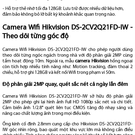
- Hỗ trợ thẻ nhớ tối đa 128GB: Lưu trữ được nhiều dữ liệu hơn,
đảm bảo không bỏ lỡ bất kỳ khoảnh khắc quan trọng nào.
Camera Wifi Hikvision DS-2CV2Q21FD-IW -
Theo dõi từng góc độ
Camera Wifi Hikvision DS-2CV2Q21FD-IW cho phép người dùng
theo dõi từng ngóc ngách trong nhà với độ phân giải 2MP cùng
tầm hoạt động 10m. Ngoài ra, mẫu
camera Hikvision
hồng ngoại
còn tích hợp nhiều tính năng như: Motion tracking, đàm thoại 2
chiều, hỗ trợ ghi 128GB và kết nối Wifi trong phạm vi 50m.
Độ phân giải 2MP quay, quét sắc nét cả ngày lẫn đêm
Camera Wifi Hikvision DS-2CV2Q21FD-IW sở hữu độ phân giải
2MP cho phép ghi lại hình ảnh Full HD 1080p sắc nét và chi tiết.
Cảm biến ảnh 1/2.8" quét liên tục CMOS tăng độ nhạy sáng và
nâng cao chất lượng ảnh trong mọi điều kiện.
Ống kính cố định 2.8mm cung cấp cho Hikvision DS-2CV2Q21FD-
IW góc nhìn rộng, bao quát một khu vực lớn mà không cần điều