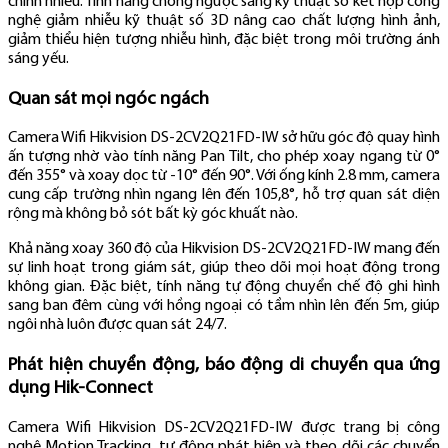
chỉnh nhiều. Tính năng chống ngược sáng kỹ thuật số kết hợp công
nghệ giảm nhiễu kỹ thuật số 3D nâng cao chất lượng hình ảnh,
giảm thiểu hiện tượng nhiễu hình, đặc biệt trong môi trường ánh
sáng yếu.
Quan sát mọi ngóc ngách
Camera Wifi Hikvision DS-2CV2Q21FD-IW sở hữu góc độ quay hình
ấn tượng nhờ vào tính năng Pan Tilt, cho phép xoay ngang từ 0°
đến 355° và xoay dọc từ -10° đến 90°. Với ống kính 2.8 mm, camera
cung cấp trường nhìn ngang lên đến 105,8°, hỗ trợ quan sát diện
rộng mà không bỏ sót bất kỳ góc khuất nào.
Khả năng xoay 360 độ của Hikvision DS-2CV2Q21FD-IW mang đến
sự linh hoạt trong giám sát, giúp theo dõi mọi hoạt động trong
không gian. Đặc biệt, tính năng tự động chuyển chế độ ghi hình
sang ban đêm cùng với hồng ngoại có tầm nhìn lên đến 5m, giúp
ngôi nhà luôn được quan sát 24/7.
Phát hiện chuyển động, báo động di chuyển qua ứng
dụng Hik-Connect
Camera Wifi Hikvision DS-2CV2Q21FD-IW được trang bị công
nghệ Motion Tracking, tự động phát hiện và theo dõi các chuyển