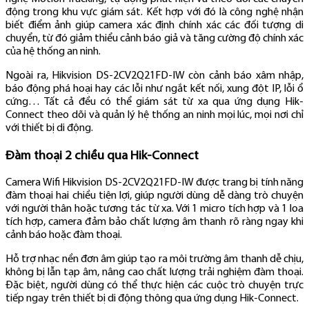
động trong khu vực giám sát. Kết hợp với đó là công nghệ nhận
biết điểm ảnh giúp camera xác định chính xác các đối tượng di
chuyển, từ đó giảm thiểu cảnh báo giả và tăng cường độ chính xác
của hệ thống an ninh.
Ngoài ra, Hikvision DS-2CV2Q21FD-IW còn cảnh báo xâm nhập,
báo động phá hoại hay các lỗi như ngắt kết nối, xung đột IP, lỗi ổ
cứng… Tất cả đều có thể giám sát từ xa qua ứng dụng Hik-
Connect theo dõi và quản lý hệ thống an ninh mọi lúc, mọi nơi chỉ
với thiết bị di động.
Đàm thoại 2 chiều qua Hik-Connect
Camera Wifi Hikvision DS-2CV2Q21FD-IW được trang bị tính năng
đàm thoại hai chiều tiện lợi, giúp người dùng dễ dàng trò chuyện
với người thân hoặc tương tác từ xa. Với 1 micro tích hợp và 1 loa
tích hợp, camera đảm bảo chất lượng âm thanh rõ ràng ngay khi
cảnh báo hoặc đàm thoại.
Hỗ trợ nhạc nền đơn âm giúp tạo ra môi trường âm thanh dễ chịu,
không bị lẫn tạp âm, nâng cao chất lượng trải nghiệm đàm thoại.
Đặc biệt, người dùng có thể thực hiện các cuộc trò chuyện trực
tiếp ngay trên thiết bị di động thông qua ứng dụng Hik-Connect.