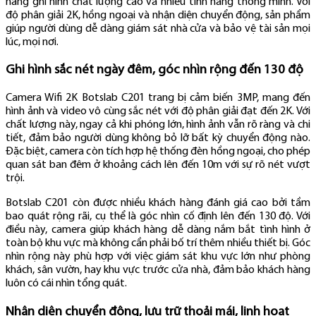
năng ghi hình chất lượng cao và nhiều tính năng thông minh. Với
độ phân giải 2K, hồng ngoại và nhận diện chuyển động, sản phẩm
giúp người dùng dễ dàng giám sát nhà cửa và bảo vệ tài sản mọi
lúc, mọi nơi.
Ghi hình sắc nét ngày đêm, góc nhìn rộng đến 130 độ
Camera Wifi 2K Botslab C201 trang bị cảm biến 3MP, mang đến
hình ảnh và video vô cùng sắc nét với độ phân giải đạt đến 2K. Với
chất lượng này, ngay cả khi phóng lớn, hình ảnh vẫn rõ ràng và chi
tiết, đảm bảo người dùng không bỏ lỡ bất kỳ chuyển động nào.
Đặc biệt, camera còn tích hợp hệ thống đèn hồng ngoại, cho phép
quan sát ban đêm ở khoảng cách lên đến 10m với sự rõ nét vượt
trội.
Botslab C201 còn được nhiều khách hàng đánh giá cao bởi tầm
bao quát rộng rãi, cụ thể là góc nhìn cố định lên đến 130 độ. Với
điều này, camera giúp khách hàng dễ dàng nắm bắt tình hình ở
toàn bộ khu vực mà không cần phải bố trí thêm nhiều thiết bị. Góc
nhìn rộng này phù hợp với việc giám sát khu vực lớn như phòng
khách, sân vườn, hay khu vực trước cửa nhà, đảm bảo khách hàng
luôn có cái nhìn tổng quát.
Nhận diện chuyển động, lưu trữ thoải mái, linh hoạt