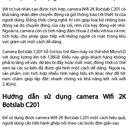
Với trí tuệ nhân tạo được tích hợp, camera Wifi 2K Botslab C201 có
khả năng nhận diện chuyển động và gửi thông báo tới thiết bị của
người dùng. Đồng thời, công nghệ AI còn giúp loại bỏ những báo
động sai do chuyển động của cây cối, rèm cửa hay động vật nhỏ.
Ngoài ra, camera còn có tính năng đàm thoại 2 chiều với loa và mic
tích hợp, cho phép giao tiếp với những người có mặt trong khu
vực giám sát một cách dễ dàng.
Camera Botslab C201 hỗ trợ lưu trữ đám mây và thẻ nhớ MicroSD
với dung lượng lên tới 128GB. Điều này giúp khách hàng không
phải lo lắng về việc dữ liệu bị đầy hoặc mất mát, đồng thời có thể
xem lại các sự kiện đã được ghi hình một cách dễ dàng. Ngoài ra,
sản phẩm còn tích hợp nhiều tính năng hữu ích khác như đế hít
nam châm giúp lắp đặt nhanh chóng và khả năng kết nối wifi
2.4GHz.
Hướng dẫn sử dụng camera Wifi 2K
Botslab C201
Để sử dụng được camera Wifi 2K Botslab C201 một cách hiệu quả,
người dùng cần tiến hành ghép nối theo các bước đơn giản sau: