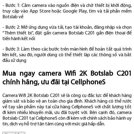
- Bước 1: Cắm camera vào nguồn điện và chờ thiết bị khởi động,
truy cập vào App Store hoặc Google Play, tìm và tải phần mềm
Botslab về
- Bước 2: Mở ứng dụng vừa tải, tạo tài khoản, đăng nhập và chọn
“Thêm thiết bị”, đặt gần camera Botslab C201 gần điện thoại để
tiến hành kết nối
- Bước 3: Làm theo các bước trên màn hình để hoàn tất quá trình
liên kết, sau đó, người dùng có thể thiết lập các thông số và bắt
đầu sử dụng
Mua ngay camera Wifi 2K Botslab C201
chính hãng, ưu đãi tại CellphoneS
Camera Wifi 2K Botslab C201 sẽ là công cụ đắc lực để khách hàng
giám sát và bảo vệ an toàn cho gia đình. Khách hàng có thể rước
về tay sản phẩm này tại cửa hàng CellphoneS với chất lượng tốt
đi kèm nhiều khuyến mãi, ưu đãi tuyệt vời. Bên cạnh đó, camera
Botslab C201 tại CellphoneS còn đi kèm với chính sách bảo hành uy
tín, dịch vụ hỗ trợ tận tâm cùng với mức giá hấp dẫn.