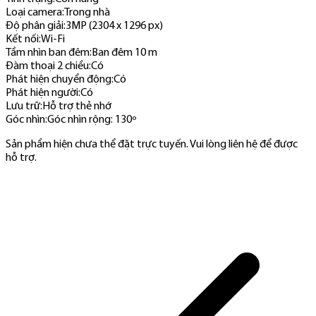
Loại camera
:
Trong nhà
Độ phân giải
:
3MP (2304 x 1296 px)
Kết nối
:
Wi-Fi
Tầm nhìn ban đêm
:
Ban đêm 10 m
Đàm thoại 2 chiều
:
Có
Phát hiện chuyển động
:
Có
Phát hiện người
:
Có
Lưu trữ
:
Hỗ trợ thẻ nhớ
Góc nhìn
:
Góc nhìn rộng: 130º
Sản phẩm hiện chưa thể đặt trực tuyến. Vui lòng liên hệ để được
hỗ trợ.