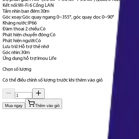
Kết nối
:
Wi-Fi 6 Cổng LAN
Tầm nhìn ban đêm
:
30m
Góc xoay
:
Góc quay ngang 0~355°, góc quay dọc 0~90°
Kháng nước
:
IP66
Đàm thoại 2 chiều
:
Có
Phát hiện chuyển động
:
Có
Phát hiện người
:
Có
Lưu trữ
:
Hỗ trợ thẻ nhớ
Góc nhìn
:
30m
Ứng dụng hỗ trợ
:
Imou Life
Chọn số lượng
Có thể điều chỉnh số lượng trước khi thêm vào giỏ
Mua ngay
Thêm vào giỏ