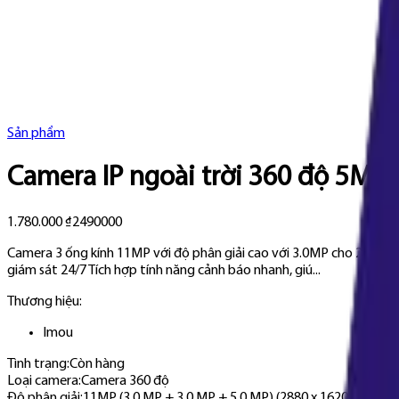
Sản phẩm
Camera IP ngoài trời 360 độ 5MP
1.780.000 ₫
2490000
Camera 3 ống kính 11MP với độ phân giải cao với 3.0MP cho 2 ống kí
giám sát 24/7 Tích hợp tính năng cảnh báo nhanh, giú...
Thương hiệu:
Imou
Tình trạng:
Còn hàng
Loại camera
:
Camera 360 độ
Độ phân giải
:
11MP (3.0 MP + 3.0 MP + 5.0 MP) (2880 x 1620 px)