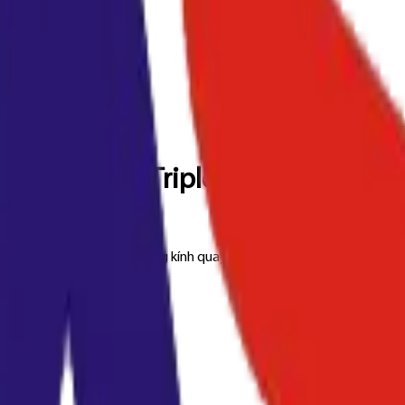
 Imou Cruiser Triple IPC-S7UP-11
nh cố định và 5.0MP cho ống kính quay quét, đảm bảo hình ảnh sắc né