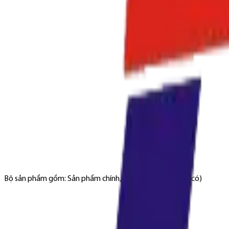
Bộ sản phẩm gồm: Sản phẩm chính, Phụ kiện đi kèm (nếu có)