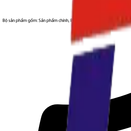
Bộ sản phẩm gồm: Sản phẩm chính, Phụ kiện đi kèm (nếu có)