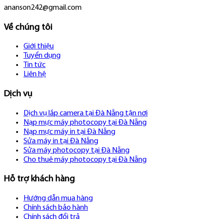
ananson242@gmail.com
Về chúng tôi
Giới thiệu
Tuyển dụng
Tin tức
Liên hệ
Dịch vụ
Dịch vụ lắp camera tại Đà Nẵng tận nơi
Nạp mực máy photocopy tại Đà Nẵng
Nạp mực máy in tại Đà Nẵng
Sửa máy in tại Đà Nẵng
Sửa máy photocopy tại Đà Nẵng
Cho thuê máy photocopy tại Đà Nẵng
Hỗ trợ khách hàng
Hướng dẫn mua hàng
Chính sách bảo hành
Chính sách đổi trả