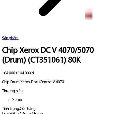
Sản phẩm
Chip Xerox DC V 4070/5070
(Drum) (CT351061) 80K
104.000 ₫
104.000 đ
Chip Drum Xerox DocuCentre-V 4070
Thương hiệu:
Xerox
Tình trạng:
Còn hàng
Loại vật tư
:
Drum / Trống