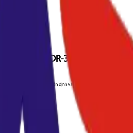
368/458/C258 DR-313 CMY (CET737
 cho bản in màu sắc nét, ổn định và bền bỉ.