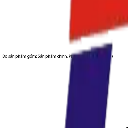
Bộ sản phẩm gồm: Sản phẩm chính, Phụ kiện đi kèm (nếu có)