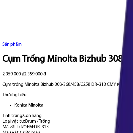
Sản phẩm
Cụm Trống Minolta Bizhub 308/
2.359.000 ₫
2.359.000 đ
Cụm trống Minolta Bizhub 308/368/458/C258 DR-313 CMY (CET7371P)
Thương hiệu:
Konica Minolta
Tình trạng:
Còn hàng
Loại vật tư
:
Drum / Trống
Mã vật tư/OEM
:
DR-313
Màu vật tư
:
Bộ màu