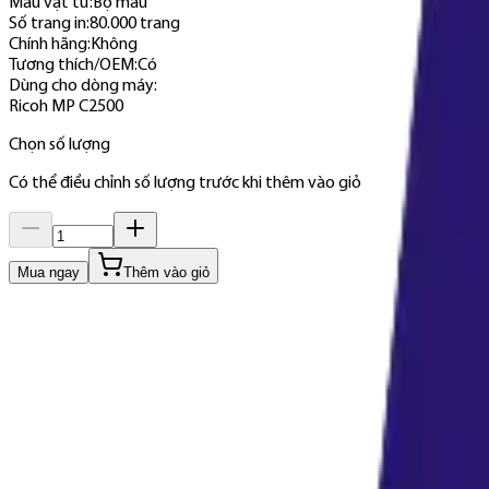
Màu vật tư
:
Bộ màu
Số trang in
:
80.000 trang
Chính hãng
:
Không
Tương thích/OEM
:
Có
Dùng cho dòng máy
:
Ricoh MP C2500
Chọn số lượng
Có thể điều chỉnh số lượng trước khi thêm vào giỏ
Mua ngay
Thêm vào giỏ