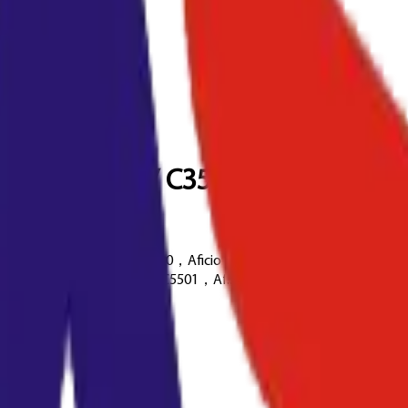
2500/ C3000/ C3500/C4500
cio MPC3000，Aficio MPC2500，Aficio MPC2800，Aficio MPC3300，
icio MPC4501，Aficio MPC5501，Af...