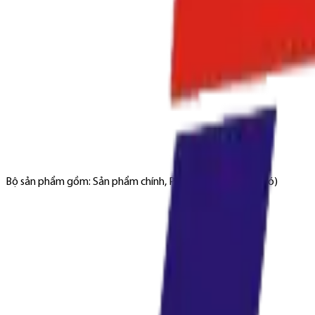
Bộ sản phẩm gồm: Sản phẩm chính, Phụ kiện đi kèm (nếu có)