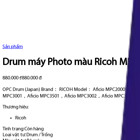
Sản phẩm
Drum máy Photo màu Ricoh MP C
880.000 ₫
880.000 đ
OPC Drum (Japan) Brand： RICOH Model： Aficio MPC2000，Afi
MPC3001，Aficio MPC3501，Aficio MPC3002，Aficio MPC3502，Af
Thương hiệu:
Ricoh
Tình trạng:
Còn hàng
Loại vật tư
:
Drum / Trống