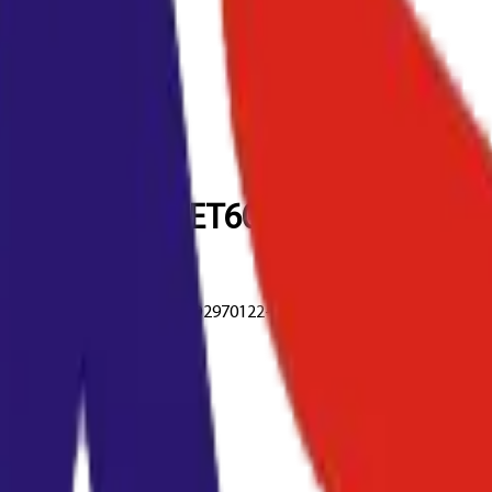
/C307/C406 (CET6085)
e) - MPC306/307/406/407 (D2970122-Blade) - Aficio MPC305SP/305