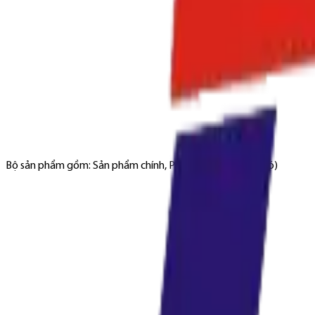
Bộ sản phẩm gồm: Sản phẩm chính, Phụ kiện đi kèm (nếu có)