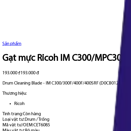
Sản phẩm
Gạt mực Ricoh IM C300/MPC306
193.000 ₫
193.000 đ
Drum Cleaning Blade - IM C300/300F/400F/400SRF (D0CB0121-Blad
Thương hiệu:
Ricoh
Tình trạng:
Còn hàng
Loại vật tư
:
Drum / Trống
Mã vật tư/OEM
:
CET6085
Màu vật tư
:
Bộ màu