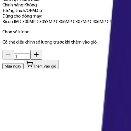
Chính hãng
:
Không
Tương thích/OEM
:
Có
Dùng cho dòng máy
:
Ricoh IM C300
MP C305S
MP C306
MP C307
MP C406
MP C407
Chọn số lượng
Có thể điều chỉnh số lượng trước khi thêm vào giỏ
Mua ngay
Thêm vào giỏ