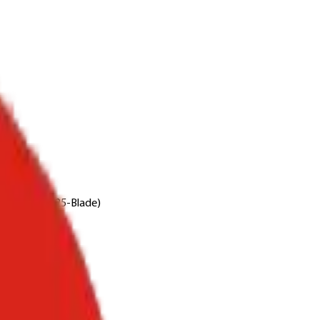
SPF (D1170125-Blade)