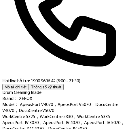
Hotline hỗ trợ: 1900.9696.42 (8:00 - 21:30)
Mô tả chi tiết
Thông số kỹ thuật
Drum Cleaning Blade
Brand： XEROX
Model： ApeosPort V4070，ApeosPort V5070，DocuCentre
V4070，DocuCentre V5070
WorkCentre 5325，WorkCentre 5330，WorkCentre 5335
ApeosPort-IV 3070，ApeosPort-IV 4070，ApeosPort-IV 5070，
DocuCentre-IV C4070，DocuCentre-IV 5070