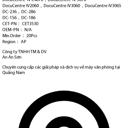
DocuCentre IV2060，DocuCentre IV3060，DocuCentre IV3065
DC-236，DC-286
DC-156，DC-186
CET-PN： CET3530
OEM-PN： N/A
Min.Order： 20Pcs
Region： AP
Công ty TNHH TM & DV
An An Sơn
Chuyên cung cấp các giải pháp và dịch vụ về máy văn phòng tại
Quảng Nam