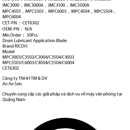
IMC3000，IMC3000A，IMC3500，IMC3500A
MPC4503，MPC5503，MPC6003，MPC4504，MPC5504，
MPC6004
CET-PN： CET6302
OEM-PN： N/A
Min.Order： 50Pcs
Drum Lubricant Application Blade
Brand RICOH
Model
MPC3003/C3503/C3004/C3504/C4503
MPC5503/C6003/C4504/C5504/C6004
CET6302
Công ty TNHH TM & DV
An An Sơn
Chuyên cung cấp các giải pháp và dịch vụ về máy văn phòng tại
Quảng Nam