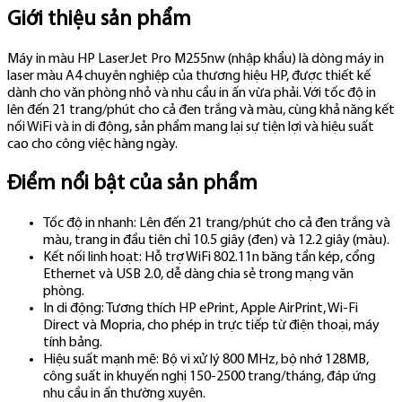
Giới thiệu sản phẩm
Máy in màu HP LaserJet Pro M255nw (nhập khẩu) là dòng máy in
laser màu A4 chuyên nghiệp của thương hiệu HP, được thiết kế
dành cho văn phòng nhỏ và nhu cầu in ấn vừa phải. Với tốc độ in
lên đến 21 trang/phút cho cả đen trắng và màu, cùng khả năng kết
nối WiFi và in di động, sản phẩm mang lại sự tiện lợi và hiệu suất
cao cho công việc hàng ngày.
Điểm nổi bật của sản phẩm
Tốc độ in nhanh: Lên đến 21 trang/phút cho cả đen trắng và
màu, trang in đầu tiên chỉ 10.5 giây (đen) và 12.2 giây (màu).
Kết nối linh hoạt: Hỗ trợ WiFi 802.11n băng tần kép, cổng
Ethernet và USB 2.0, dễ dàng chia sẻ trong mạng văn
phòng.
In di động: Tương thích HP ePrint, Apple AirPrint, Wi-Fi
Direct và Mopria, cho phép in trực tiếp từ điện thoại, máy
tính bảng.
Hiệu suất mạnh mẽ: Bộ vi xử lý 800 MHz, bộ nhớ 128MB,
công suất in khuyến nghị 150-2500 trang/tháng, đáp ứng
nhu cầu in ấn thường xuyên.