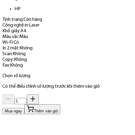
HP
Tình trạng:
Còn hàng
Công nghệ in
:
Laser
Khổ giấy
:
A4
Màu sắc
:
Màu
Wi-Fi
:
Có
In 2 mặt
:
Không
Scan
:
Không
Copy
:
Không
Fax
:
Không
Chọn số lượng
Có thể điều chỉnh số lượng trước khi thêm vào giỏ
Mua ngay
Thêm vào giỏ