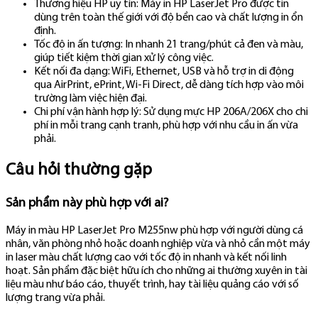
Thương hiệu HP uy tín: Máy in HP LaserJet Pro được tin
dùng trên toàn thế giới với độ bền cao và chất lượng in ổn
định.
Tốc độ in ấn tượng: In nhanh 21 trang/phút cả đen và màu,
giúp tiết kiệm thời gian xử lý công việc.
Kết nối đa dạng: WiFi, Ethernet, USB và hỗ trợ in di động
qua AirPrint, ePrint, Wi-Fi Direct, dễ dàng tích hợp vào môi
trường làm việc hiện đại.
Chi phí vận hành hợp lý: Sử dụng mực HP 206A/206X cho chi
phí in mỗi trang cạnh tranh, phù hợp với nhu cầu in ấn vừa
phải.
Câu hỏi thường gặp
Sản phẩm này phù hợp với ai?
Máy in màu HP LaserJet Pro M255nw phù hợp với người dùng cá
nhân, văn phòng nhỏ hoặc doanh nghiệp vừa và nhỏ cần một máy
in laser màu chất lượng cao với tốc độ in nhanh và kết nối linh
hoạt. Sản phẩm đặc biệt hữu ích cho những ai thường xuyên in tài
liệu màu như báo cáo, thuyết trình, hay tài liệu quảng cáo với số
lượng trang vừa phải.