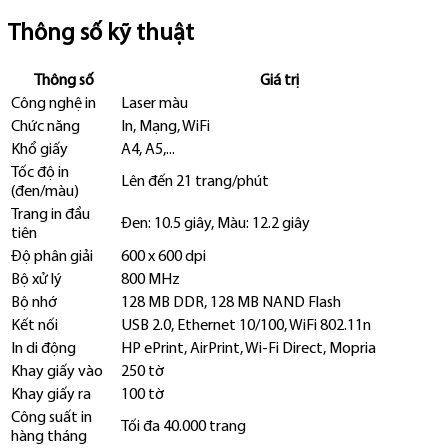
Thông số kỹ thuật
Thông số
Giá trị
Công nghệ in
Laser màu
Chức năng
In, Mạng, WiFi
Khổ giấy
A4, A5,...
Tốc độ in
Lên đến 21 trang/phút
(đen/màu)
Trang in đầu
Đen: 10.5 giây, Màu: 12.2 giây
tiên
Độ phân giải
600 x 600 dpi
Bộ xử lý
800 MHz
Bộ nhớ
128 MB DDR, 128 MB NAND Flash
Kết nối
USB 2.0, Ethernet 10/100, WiFi 802.11n
In di động
HP ePrint, AirPrint, Wi-Fi Direct, Mopria
Khay giấy vào
250 tờ
Khay giấy ra
100 tờ
Công suất in
Tối đa 40.000 trang
hàng tháng