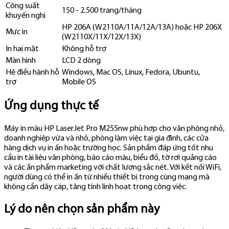
Công suất
150 - 2.500 trang/tháng
khuyến nghị
HP 206A (W2110A/11A/12A/13A) hoặc HP 206X
Mực in
(W2110X/11X/12X/13X)
In hai mặt
Không hỗ trợ
Màn hình
LCD 2 dòng
Hệ điều hành hỗ
Windows, Mac OS, Linux, Fedora, Ubuntu,
trợ
Mobile OS
Ứng dụng thực tế
Máy in màu HP LaserJet Pro M255nw phù hợp cho văn phòng nhỏ,
doanh nghiệp vừa và nhỏ, phòng làm việc tại gia đình, các cửa
hàng dịch vụ in ấn hoặc trường học. Sản phẩm đáp ứng tốt nhu
cầu in tài liệu văn phòng, báo cáo màu, biểu đồ, tờ rơi quảng cáo
và các ấn phẩm marketing với chất lượng sắc nét. Với kết nối WiFi,
người dùng có thể in ấn từ nhiều thiết bị trong cùng mạng mà
không cần dây cáp, tăng tính linh hoạt trong công việc.
Lý do nên chọn sản phẩm này