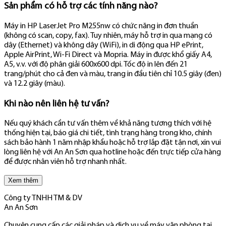
Sản phẩm có hỗ trợ các tính năng nào?
Máy in HP LaserJet Pro M255nw có chức năng in đơn thuần
(không có scan, copy, fax). Tuy nhiên, máy hỗ trợ in qua mạng có
dây (Ethernet) và không dây (WiFi), in di động qua HP ePrint,
Apple AirPrint, Wi-Fi Direct và Mopria. Máy in được khổ giấy A4,
A5, v.v. với độ phân giải 600x600 dpi. Tốc độ in lên đến 21
trang/phút cho cả đen và màu, trang in đầu tiên chỉ 10.5 giây (đen)
và 12.2 giây (màu).
Khi nào nên liên hệ tư vấn?
Nếu quý khách cần tư vấn thêm về khả năng tương thích với hệ
thống hiện tại, báo giá chi tiết, tình trạng hàng trong kho, chính
sách bảo hành 1 năm nhập khẩu hoặc hỗ trợ lắp đặt tận nơi, xin vui
lòng liên hệ với An An Sơn qua hotline hoặc đến trực tiếp cửa hàng
để được nhân viên hỗ trợ nhanh nhất.
Xem thêm
Công ty TNHH TM & DV
An An Sơn
Chuyên cung cấp các giải pháp và dịch vụ về máy văn phòng tại