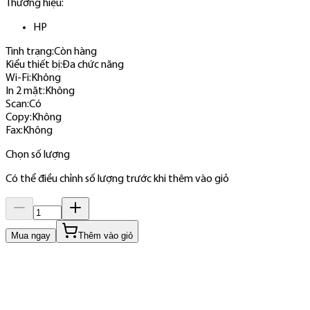
Thương hiệu:
HP
Tình trạng:
Còn hàng
Kiểu thiết bị
:
Đa chức năng
Wi-Fi
:
Không
In 2 mặt
:
Không
Scan
:
Có
Copy
:
Không
Fax
:
Không
Chọn số lượng
Có thể điều chỉnh số lượng trước khi thêm vào giỏ
Mua ngay
Thêm vào giỏ