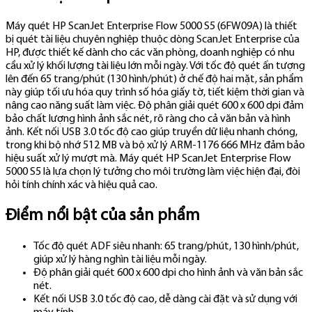
Máy quét HP ScanJet Enterprise Flow 5000 S5 (6FW09A) là thiết
bị quét tài liệu chuyên nghiệp thuộc dòng ScanJet Enterprise của
HP, được thiết kế dành cho các văn phòng, doanh nghiệp có nhu
cầu xử lý khối lượng tài liệu lớn mỗi ngày. Với tốc độ quét ấn tượng
lên đến 65 trang/phút (130 hình/phút) ở chế độ hai mặt, sản phẩm
này giúp tối ưu hóa quy trình số hóa giấy tờ, tiết kiệm thời gian và
nâng cao năng suất làm việc. Độ phân giải quét 600 x 600 dpi đảm
bảo chất lượng hình ảnh sắc nét, rõ ràng cho cả văn bản và hình
ảnh. Kết nối USB 3.0 tốc độ cao giúp truyền dữ liệu nhanh chóng,
trong khi bộ nhớ 512 MB và bộ xử lý ARM-1176 666 MHz đảm bảo
hiệu suất xử lý mượt mà. Máy quét HP ScanJet Enterprise Flow
5000 S5 là lựa chọn lý tưởng cho môi trường làm việc hiện đại, đòi
hỏi tính chính xác và hiệu quả cao.
Điểm nổi bật của sản phẩm
Tốc độ quét ADF siêu nhanh: 65 trang/phút, 130 hình/phút,
giúp xử lý hàng nghìn tài liệu mỗi ngày.
Độ phân giải quét 600 x 600 dpi cho hình ảnh và văn bản sắc
nét.
Kết nối USB 3.0 tốc độ cao, dễ dàng cài đặt và sử dụng với