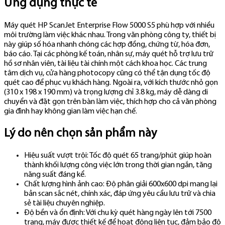
Ứng dụng thực tế
Máy quét HP ScanJet Enterprise Flow 5000 S5 phù hợp với nhiều
môi trường làm việc khác nhau. Trong văn phòng công ty, thiết bị
này giúp số hóa nhanh chóng các hợp đồng, chứng từ, hóa đơn,
báo cáo. Tại các phòng kế toán, nhân sự, máy quét hỗ trợ lưu trữ
hồ sơ nhân viên, tài liệu tài chính một cách khoa học. Các trung
tâm dịch vụ, cửa hàng photocopy cũng có thể tận dụng tốc độ
quét cao để phục vụ khách hàng. Ngoài ra, với kích thước nhỏ gọn
(310 x 198 x 190 mm) và trọng lượng chỉ 3.8 kg, máy dễ dàng di
chuyển và đặt gọn trên bàn làm việc, thích hợp cho cả văn phòng
gia đình hay không gian làm việc hạn chế.
Lý do nên chọn sản phẩm này
Hiệu suất vượt trội: Tốc độ quét 65 trang/phút giúp hoàn
thành khối lượng công việc lớn trong thời gian ngắn, tăng
năng suất đáng kể.
Chất lượng hình ảnh cao: Độ phân giải 600x600 dpi mang lại
bản scan sắc nét, chính xác, đáp ứng yêu cầu lưu trữ và chia
sẻ tài liệu chuyên nghiệp.
Độ bền và ổn định: Với chu kỳ quét hàng ngày lên tới 7500
trang, máy được thiết kế để hoạt động liên tục, đảm bảo độ