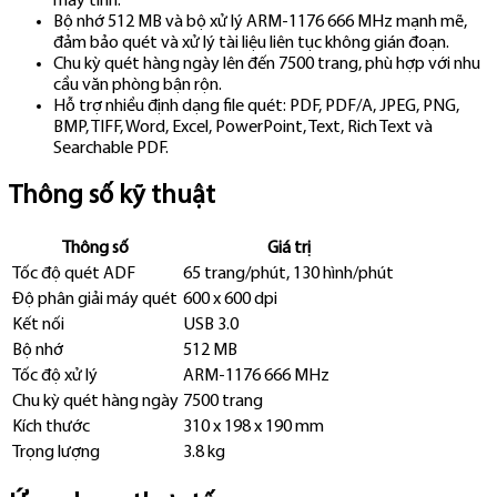
máy tính.
Bộ nhớ 512 MB và bộ xử lý ARM-1176 666 MHz mạnh mẽ,
đảm bảo quét và xử lý tài liệu liên tục không gián đoạn.
Chu kỳ quét hàng ngày lên đến 7500 trang, phù hợp với nhu
cầu văn phòng bận rộn.
Hỗ trợ nhiều định dạng file quét: PDF, PDF/A, JPEG, PNG,
BMP, TIFF, Word, Excel, PowerPoint, Text, Rich Text và
Searchable PDF.
Thông số kỹ thuật
Thông số
Giá trị
Tốc độ quét ADF
65 trang/phút, 130 hình/phút
Độ phân giải máy quét
600 x 600 dpi
Kết nối
USB 3.0
Bộ nhớ
512 MB
Tốc độ xử lý
ARM-1176 666 MHz
Chu kỳ quét hàng ngày
7500 trang
Kích thước
310 x 198 x 190 mm
Trọng lượng
3.8 kg