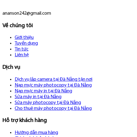
ananson242@gmail.com
Về chúng tôi
Giới thiệu
Tuyển dụng
Tin tức
Liên hệ
Dịch vụ
Dịch vụ lắp camera tại Đà Nẵng tận nơi
Nạp mực máy photocopy tại Đà Nẵng
Nạp mực máy in tại Đà Nẵng
Sửa máy in tại Đà Nẵng
Sửa máy photocopy tại Đà Nẵng
Cho thuê máy photocopy tại Đà Nẵng
Hỗ trợ khách hàng
Hướng dẫn mua hàng