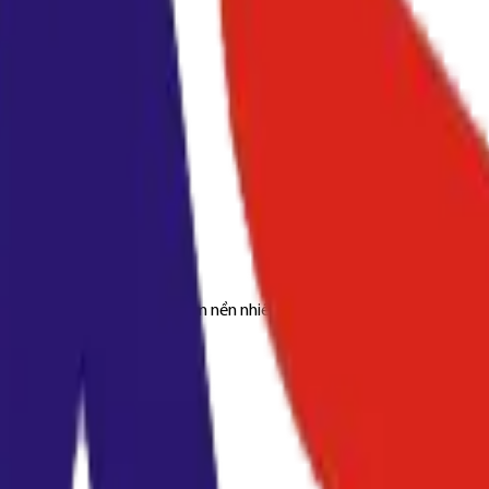
ảo, ít phun mực, không xám nền nhiều bản chụp, Mực gói G7 vàng gi