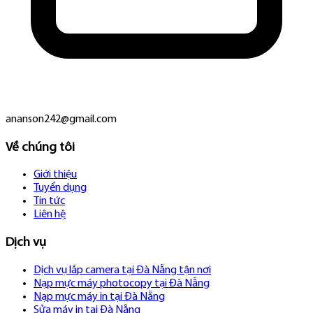
ananson242@gmail.com
Về chúng tôi
Giới thiệu
Tuyển dụng
Tin tức
Liên hệ
Dịch vụ
Dịch vụ lắp camera tại Đà Nẵng tận nơi
Nạp mực máy photocopy tại Đà Nẵng
Nạp mực máy in tại Đà Nẵng
Sửa máy in tại Đà Nẵng