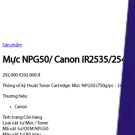
Sản phẩm
Mực NPG50/ Canon iR2535/2545 
292.000 ₫
292.000 đ
Thông số kỹ thuật Toner Cartridge: Mực NPG50 (750g/pc - 24k)
Thương hiệu:
Canon
Tình trạng:
Còn hàng
Loại vật tư
:
Mực / Toner
Mã vật tư/OEM
:
NPG50
Màu vật tư
:
Bộ màu