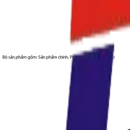
Bộ sản phẩm gồm: Sản phẩm chính, Phụ kiện đi kèm (nếu có)