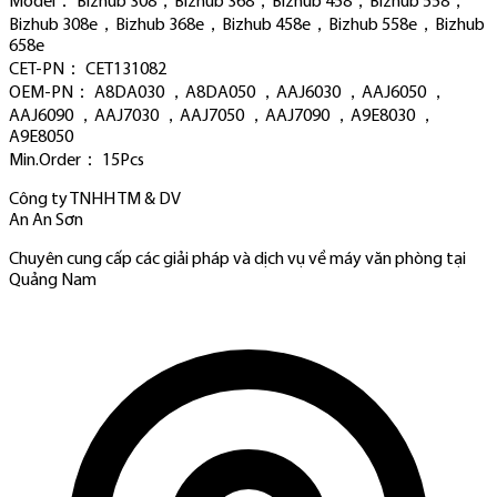
Model： Bizhub 308，Bizhub 368，Bizhub 458，Bizhub 558，
Bizhub 308e，Bizhub 368e，Bizhub 458e，Bizhub 558e，Bizhub
658e
CET-PN： CET131082
OEM-PN： A8DA030 ，A8DA050 ，AAJ6030 ，AAJ6050 ，
AAJ6090 ，AAJ7030 ，AAJ7050 ，AAJ7090 ，A9E8030 ，
A9E8050
Min.Order： 15Pcs
Công ty TNHH TM & DV
An An Sơn
Chuyên cung cấp các giải pháp và dịch vụ về máy văn phòng tại
Quảng Nam