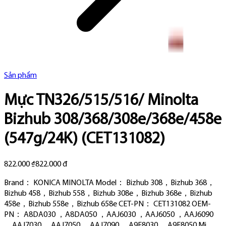
Sản phẩm
Mực TN326/515/516/ Minolta
Bizhub 308/368/308e/368e/458e
(547g/24K) (CET131082)
822.000 ₫
822.000 đ
Brand： KONICA MINOLTA Model： Bizhub 308，Bizhub 368，
Bizhub 458，Bizhub 558，Bizhub 308e，Bizhub 368e，Bizhub
458e，Bizhub 558e，Bizhub 658e CET-PN： CET131082 OEM-
PN： A8DA030 ，A8DA050 ，AAJ6030 ，AAJ6050 ，AAJ6090
，AAJ7030 ，AAJ7050 ，AAJ7090 ，A9E8030 ，A9E8050 Mi...