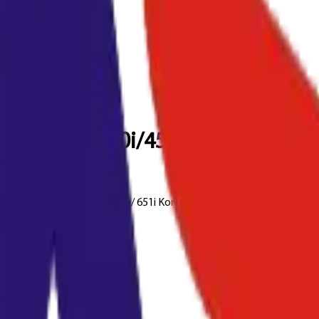
hub 300i/360i/450i (500g/25K)
Bizhub 301i / 361i / 451i / 551i / 651i Konica Minotal Bizhub C250i / C3