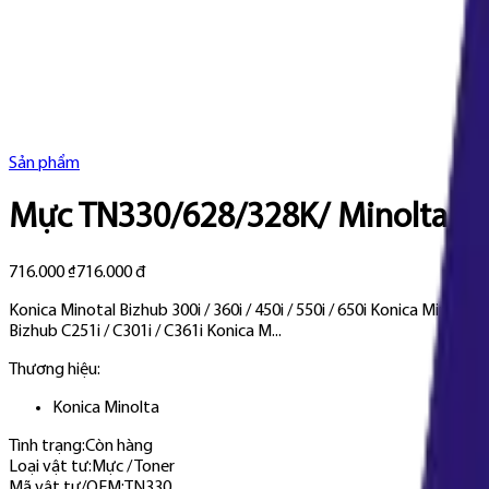
Sản phẩm
Mực TN330/628/328K/ Minolta Biz
716.000 ₫
716.000 đ
Konica Minotal Bizhub 300i / 360i / 450i / 550i / 650i Konica Minotal 
Bizhub C251i / C301i / C361i Konica M...
Thương hiệu:
Konica Minolta
Tình trạng:
Còn hàng
Loại vật tư
:
Mực / Toner
Mã vật tư/OEM
:
TN330