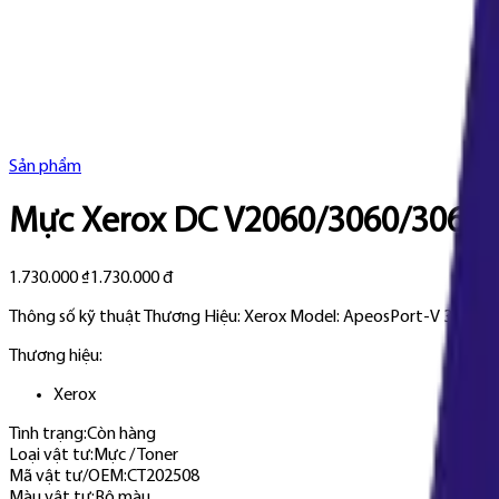
Sản phẩm
Mực Xerox DC V2060/3060/3065 
1.730.000 ₫
1.730.000 đ
Thông số kỹ thuật Thương Hiệu: Xerox Model: ApeosPort-V 3065 Ap
Thương hiệu:
Xerox
Tình trạng:
Còn hàng
Loại vật tư
:
Mực / Toner
Mã vật tư/OEM
:
CT202508
Màu vật tư
:
Bộ màu