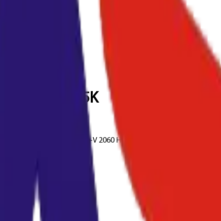
(CT202508) 25K
eosPort-V 3060 ApeosPort-V 2060 Hộp Mực Tương Thích: Cartridge C