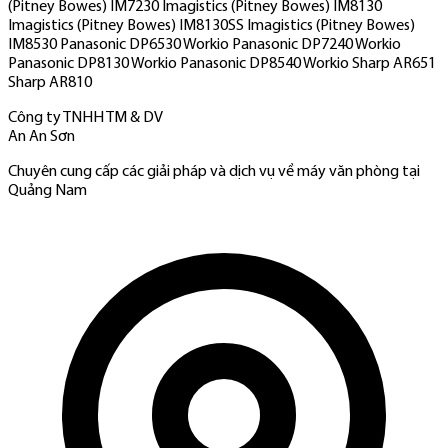
(Pitney Bowes) IM7230 Imagistics (Pitney Bowes) IM8130
Imagistics (Pitney Bowes) IM8130SS Imagistics (Pitney Bowes)
IM8530 Panasonic DP6530 Workio Panasonic DP7240 Workio
Panasonic DP8130 Workio Panasonic DP8540 Workio Sharp AR651
Sharp AR810
Công ty TNHH TM & DV
An An Sơn
Chuyên cung cấp các giải pháp và dịch vụ về máy văn phòng tại
Quảng Nam