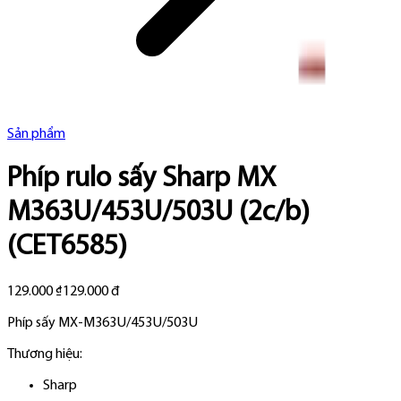
Sản phẩm
Phíp rulo sấy Sharp MX
M363U/453U/503U (2c/b)
(CET6585)
129.000 ₫
129.000 đ
Phíp sấy MX-M363U/453U/503U
Thương hiệu:
Sharp