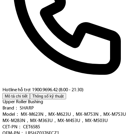
Hotline hỗ trợ: 1900.9696.42 (8:00 - 21:30)
Mô tả chi tiết
Thông số kỹ thuật
Upper Roller Bushing
Brand： SHARP
Model： MX-M623N，MX-M623U，MX-M753N，MX-M753U
MX-M283N，MX-M363U，MX-M453U，MX-M503U
CET-PN： CET6585
OEM-PN： LBSHZ0376FCZ1