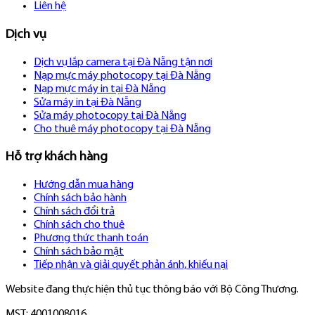
Liên hệ
Dịch vụ
Dịch vụ lắp camera tại Đà Nẵng tận nơi
Nạp mực máy photocopy tại Đà Nẵng
Nạp mực máy in tại Đà Nẵng
Sửa máy in tại Đà Nẵng
Sửa máy photocopy tại Đà Nẵng
Cho thuê máy photocopy tại Đà Nẵng
Hỗ trợ khách hàng
Hướng dẫn mua hàng
Chính sách bảo hành
Chính sách đổi trả
Chính sách cho thuê
Phương thức thanh toán
Chính sách bảo mật
Tiếp nhận và giải quyết phản ánh, khiếu nại
Website đang thực hiện thủ tục thông báo với Bộ Công Thương.
MST: 4001008016