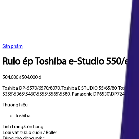
Sản phẩm
Rulo ép Toshiba e-Studio 550/e5
504.000 ₫
504.000 đ
Toshiba DP-5570/6570/8070. Toshiba E STUDIO 55/65/80. Toshiba 
5355\5365\5480\5555\5565\5580. Panasonic DP6530\DP7240\DP813
Thương hiệu:
Toshiba
Tình trạng:
Còn hàng
Loại vật tư
:
Lô cuốn / Roller
Dùng cho dòng máy
: