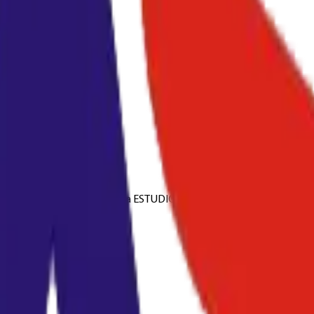
5/5570
ESTUDIO 550/650/810. Toshiba ESTUDIO 520/600/720/723/850/853/855
0...