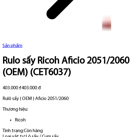
Sản phẩm
Rulo sấy Ricoh Aficio 2051/2060
(OEM) (CET6037)
403.000 ₫
403.000 đ
Rulô sấy ( OEM ) Aficio 2051/2060
Thương hiệu:
Ricoh
Tình trạng:
Còn hàng
Loại vật tư
:
Lô sấy / Cụm sấy