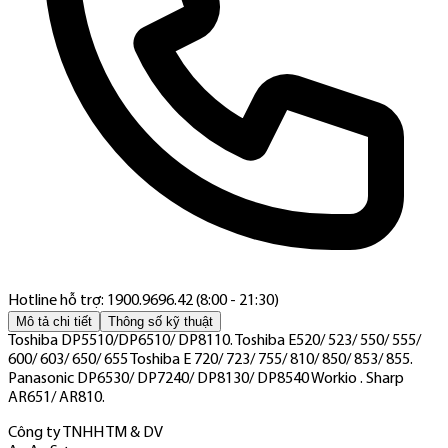
Hotline hỗ trợ: 1900.9696.42 (8:00 - 21:30)
Mô tả chi tiết
Thông số kỹ thuật
Toshiba DP5510/DP6510/ DP8110. Toshiba E520/ 523/ 550/ 555/
600/ 603/ 650/ 655 Toshiba E 720/ 723/ 755/ 810/ 850/ 853/ 855.
Panasonic DP6530/ DP7240/ DP8130/ DP8540 Workio . Sharp
AR651/ AR810.
Công ty TNHH TM & DV