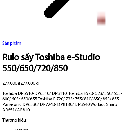
Sản phẩm
Rulo sấy Toshiba e-Studio
550/650/720/850
277.000 ₫
277.000 đ
Toshiba DP5510/DP6510/ DP8110. Toshiba E520/ 523/ 550/ 555/
600/ 603/ 650/ 655 Toshiba E 720/ 723/ 755/ 810/ 850/ 853/ 855.
Panasonic DP6530/ DP7240/ DP8130/ DP8540 Workio . Sharp
AR651/ AR810.
Thương hiệu: