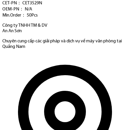
CET-PN： CET3529N
OEM-PN： N/A
Min.Order： 50Pcs
Công ty TNHH TM & DV
An An Sơn
Chuyên cung cấp các giải pháp và dịch vụ về máy văn phòng tại
Quảng Nam