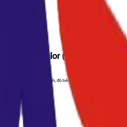
C550 C552 Color (TE-MI451-C)
bản in màu sắc nét, ổn định, độ bền cao, thay thế chuẩn cho máy B