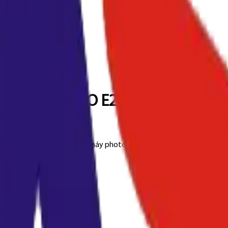
355/455 (TE-TO E255)
ậm nét, ổn định và phù hợp máy photocopy công suất trung bình.