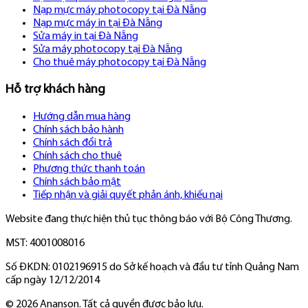
Nạp mực máy photocopy tại Đà Nẵng
Nạp mực máy in tại Đà Nẵng
Sửa máy in tại Đà Nẵng
Sửa máy photocopy tại Đà Nẵng
Cho thuê máy photocopy tại Đà Nẵng
Hỗ trợ khách hàng
Hướng dẫn mua hàng
Chính sách bảo hành
Chính sách đổi trả
Chính sách cho thuê
Phương thức thanh toán
Chính sách bảo mật
Tiếp nhận và giải quyết phản ánh, khiếu nại
Website đang thực hiện thủ tục thông báo với Bộ Công Thương.
MST: 4001008016
Số ĐKDN: 0102196915 do Sở kế hoạch và đầu tư tỉnh Quảng Nam
cấp ngày 12/12/2014
©
2026
Ananson. Tất cả quyền được bảo lưu.