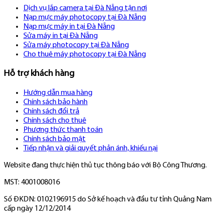
Dịch vụ lắp camera tại Đà Nẵng tận nơi
Nạp mực máy photocopy tại Đà Nẵng
Nạp mực máy in tại Đà Nẵng
Sửa máy in tại Đà Nẵng
Sửa máy photocopy tại Đà Nẵng
Cho thuê máy photocopy tại Đà Nẵng
Hỗ trợ khách hàng
Hướng dẫn mua hàng
Chính sách bảo hành
Chính sách đổi trả
Chính sách cho thuê
Phương thức thanh toán
Chính sách bảo mật
Tiếp nhận và giải quyết phản ánh, khiếu nại
Website đang thực hiện thủ tục thông báo với Bộ Công Thương.
MST: 4001008016
Số ĐKDN: 0102196915 do Sở kế hoạch và đầu tư tỉnh Quảng Nam
cấp ngày 12/12/2014